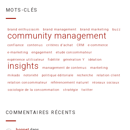
MOTS-CLÉS
brand enthusiasm
brand management
brand marketing
buzz
community management
confiance
contenus
critères d'achat
CRM
e-commerce
e-marketing
engagement
etude consommateur
expérience utilisateur
fidélité
génération Y
idéation
insights
management de contenus
marketing
mikado
notoriété
politique éditoriale
recherche
relation client
relation consommateur
référencement naturel
réseaux sociaux
sociologie de la consommation
stratégie
twitter
COMMENTAIRES RÉCENTS
bonnet
dans