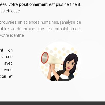
tées, votre
positionnement
est plus pertinent,
us efficace.
prouvées
en sciences humaines, j’analyse
ce
offre
. Je détermine alors les formulations et
 votre
identité
.
nt en
sez une
avec
t vous
tion
et