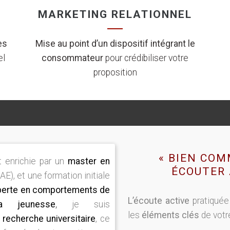
MARKETING RELATIONNEL
es
Mise au point d’un dispositif intégrant le
el
consommateur
pour crédibiliser votre
proposition
« BIEN COM
 enrichie par un
master en
ÉCOUTER 
IAE), et une formation initiale
perte en comportements de
L’écoute active
pratiquée
a jeunesse
,
je suis
les
éléments clés
de votr
a
recherche universitaire
, ce