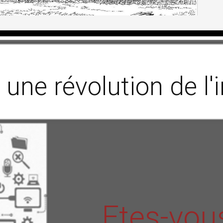
t une révolution de l
Etes-vou