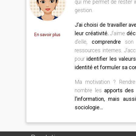
qui me permet de rester 
gestion.
J’ai choisi de travailler av
leur créativité.
J’aime
déc
En savoir plus
d’elle,
comprendre
son 
ressources internes. J’ac
pour
identifier les valeur
identité et formuler sa c
Ma motivation ? Rendre
nombre les
apports des 
l’information, mais aus
sociologie…