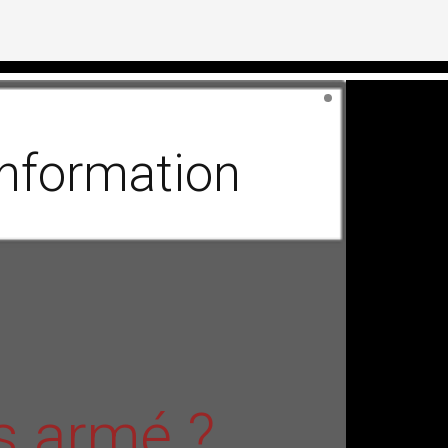
'information
s armé ?