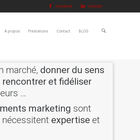
Facebook
LinkedIn
A propos
Prestations
Contact
BLOG
n marché,
donner du sens
,
rencontrer et fidéliser
eurs …
ments marketing
sont
s nécessitent
expertise
et