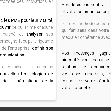
informée des innovations en
Vos
décisions
sont facili
et votre
communication
pl
ec les PME pour leur vitalité,
Par des
méthodologies é
ouvrir
ce qui anime chacune
qui fait sens dans votre 
marché et
analyser
ses
media en cohérence avec
compagne l’équipe dirigeante
s
de l’entreprise
, définir son
Vos messages gagne
ommunication
.
sincérité
, vous construi
 accessible au plus grand
relation de confiance
nouvelles technologies de
vos consommateurs, e
si de la sémiotique, de la
consolidez votre
réputa
votre
notoriété
.