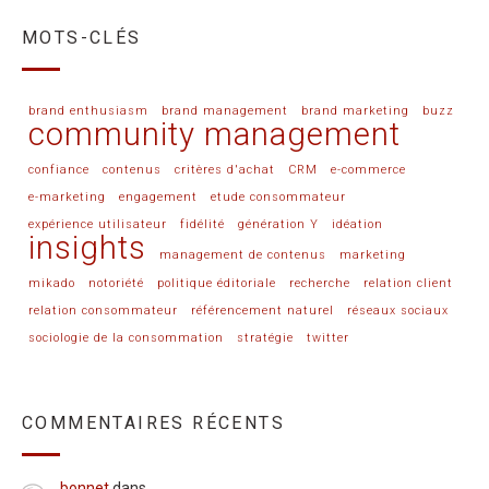
MOTS-CLÉS
brand enthusiasm
brand management
brand marketing
buzz
community management
confiance
contenus
critères d'achat
CRM
e-commerce
e-marketing
engagement
etude consommateur
expérience utilisateur
fidélité
génération Y
idéation
insights
management de contenus
marketing
mikado
notoriété
politique éditoriale
recherche
relation client
relation consommateur
référencement naturel
réseaux sociaux
sociologie de la consommation
stratégie
twitter
COMMENTAIRES RÉCENTS
bonnet
dans